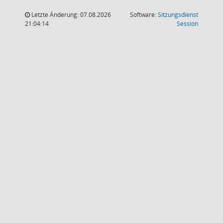
Letzte Änderung: 07.08.2026
Software:
Sitzungsdienst
(Wird in
21:04:14
Session