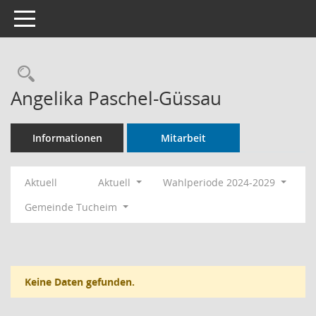
Toggle navigation
Rechercheauswahl
Angelika Paschel-Güssau
Informationen
Mitarbeit
Aktuell
Aktuell
Wahlperiode 2024-2029
Gemeinde Tucheim
Keine Daten gefunden.