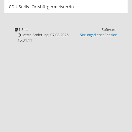
CDU Stellv. Ortsbürgermeister/in
1 Satz
Software:
(Wird in
Letzte Änderung: 07.08.2026
Sitzungsdienst
Session
15:04:44