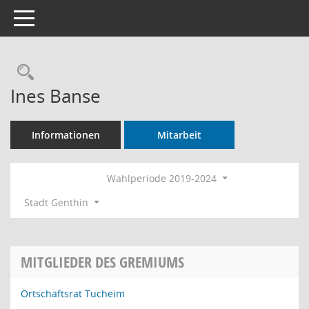
Toggle navigation
Rechercheauswahl
Ines Banse
Informationen
Mitarbeit
Wahlperiode 2019-2024
Stadt Genthin
MITGLIEDER DES GREMIUMS
Ortschaftsrat Tucheim