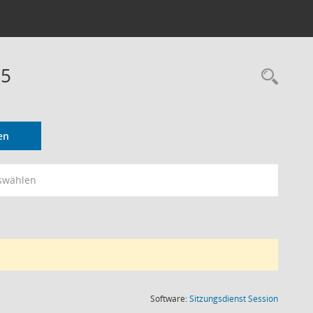
25
Rec
en
swählen
(Wird in
Software:
Sitzungsdienst
Session