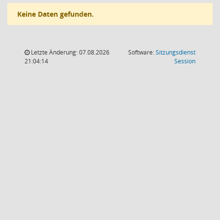
Keine Daten gefunden.
Letzte Änderung: 07.08.2026
Software:
Sitzungsdienst
(Wird in
21:04:14
Session