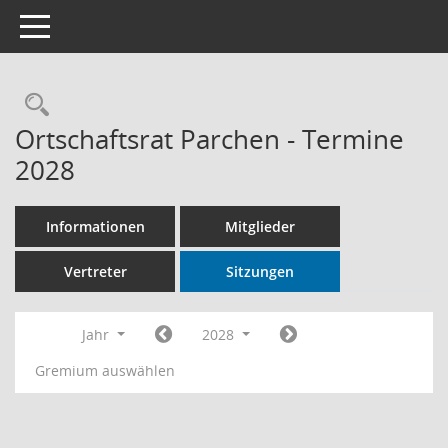
Toggle navigation
Rechercheauswahl
Ortschaftsrat Parchen - Termine
2028
Informationen
Mitglieder
Vertreter
Sitzungen
Jahr
2028
Gremium auswählen