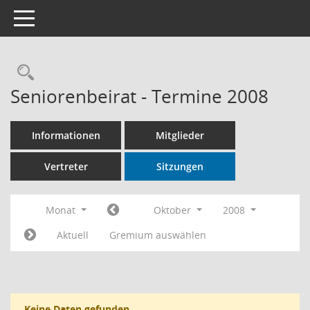
Toggle navigation
Rechercheauswahl
Seniorenbeirat - Termine 2008
Informationen
Mitglieder
Vertreter
Sitzungen
Monat
Oktober
2008
Aktuell
Gremium auswählen
Keine Daten gefunden.