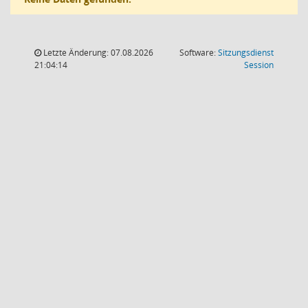
Letzte Änderung: 07.08.2026
Software:
Sitzungsdienst
(Wird in
21:04:14
Session