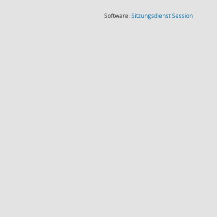
(Wird in
Software:
Sitzungsdienst
Session