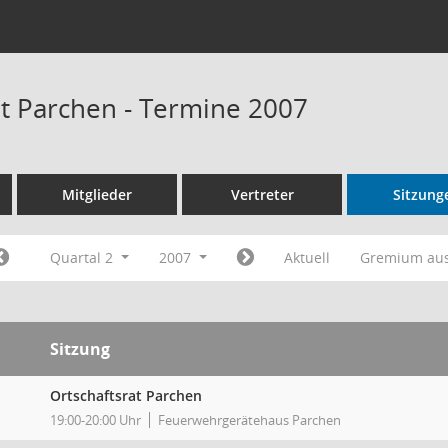
at Parchen - Termine 2007
Mitglieder
Vertreter
Sitzung
Quartal 2
2007
Aktuell
Gremium au
Sitzung
Ortschaftsrat Parchen
19:00-20:00 Uhr
Feuerwehrgerätehaus Parchen