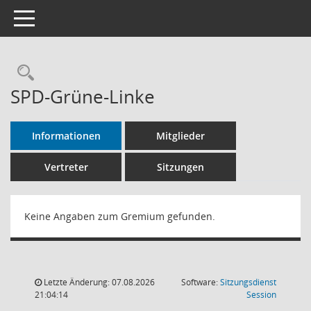
Toggle navigation
Rechercheauswahl
SPD-Grüne-Linke
Informationen
Mitglieder
Vertreter
Sitzungen
Keine Angaben zum Gremium gefunden.
Letzte Änderung: 07.08.2026
Software:
Sitzungsdienst
(Wird in
21:04:14
Session