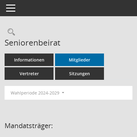
Toggle navigation
Rechercheauswahl
Seniorenbeirat
Informationen
Mitglieder
Vertreter
Sitzungen
Wahlperiode 2024-2029
Mandatsträger: