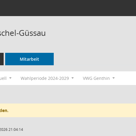
schel-Güssau
Mitarbeit
uell
Wahlperiode 2024-2029
VWG Genthin
den.
2026 21:04:14