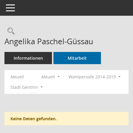
Toggle navigation
Rechercheauswahl
Angelika Paschel-Güssau
Informationen
Mitarbeit
Aktuell
Aktuell
Wahlperiode 2014-2019
Stadt Genthin
Keine Daten gefunden.