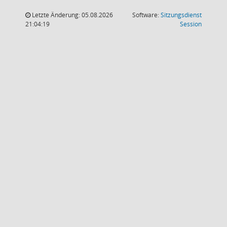
Letzte Änderung: 05.08.2026
Software:
Sitzungsdienst
(Wird in
21:04:19
Session