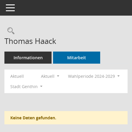
Toggle navigation
Rechercheauswahl
Thomas Haack
Informationen
Mitarbeit
Aktuell
Aktuell
Wahlperiode 2024-2029
Stadt Genthin
Keine Daten gefunden.