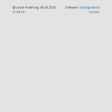
Letzte Änderung: 06.08.2026
Software:
Sitzungsdienst
(Wird in
21:04:14
Session