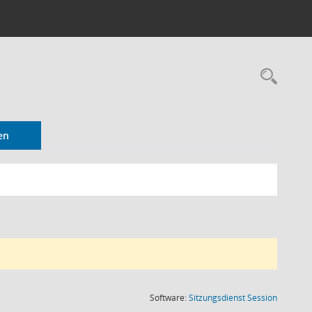
Rec
en
(Wird in
Software:
Sitzungsdienst
Session