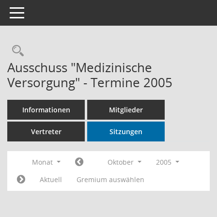
Toggle navigation
Rechercheauswahl
Ausschuss "Medizinische
Versorgung" - Termine 2005
Informationen
Mitglieder
Vertreter
Sitzungen
Monat
Oktober
2005
Aktuell
Gremium auswählen