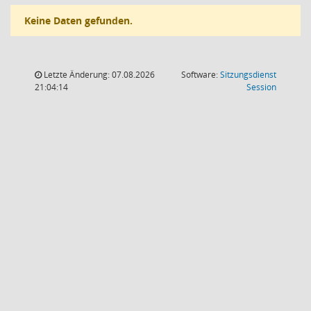
Keine Daten gefunden.
Letzte Änderung: 07.08.2026
Software:
Sitzungsdienst
(Wird in
21:04:14
Session