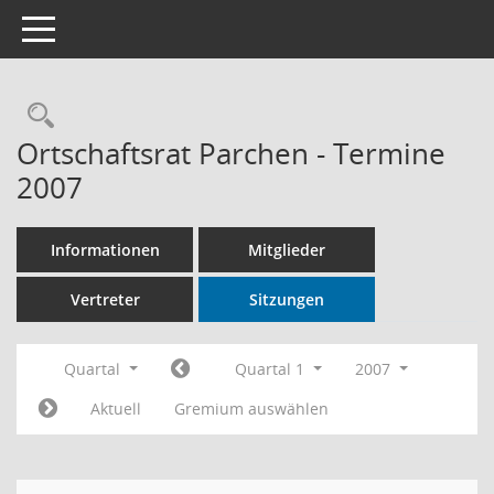
Toggle navigation
Rechercheauswahl
Ortschaftsrat Parchen - Termine
2007
Informationen
Mitglieder
Vertreter
Sitzungen
Quartal
Quartal 1
2007
Aktuell
Gremium auswählen