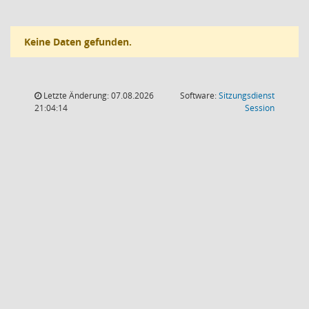
Keine Daten gefunden.
Letzte Änderung: 07.08.2026
Software:
Sitzungsdienst
(Wird in
21:04:14
Session