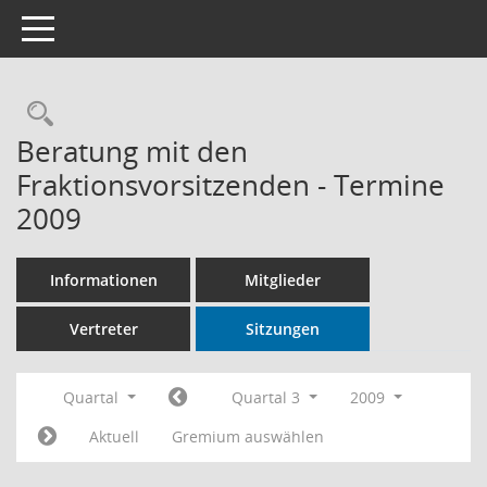
Toggle navigation
Rechercheauswahl
Beratung mit den
Fraktionsvorsitzenden - Termine
2009
Informationen
Mitglieder
Vertreter
Sitzungen
Quartal
Quartal 3
2009
Aktuell
Gremium auswählen