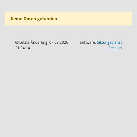
Keine Daten gefunden.
Letzte Änderung: 07.08.2026
Software:
Sitzungsdienst
(Wird in
21:04:14
Session