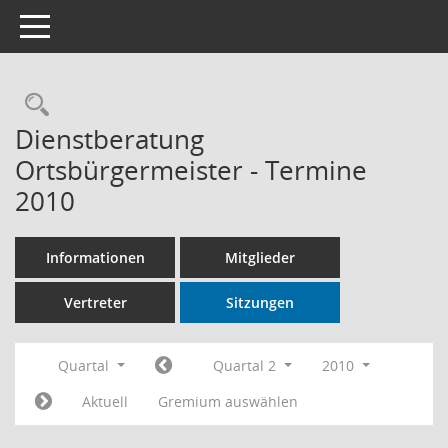
Toggle navigation
Rechercheauswahl
Dienstberatung
Ortsbürgermeister - Termine
2010
Informationen
Mitglieder
Vertreter
Sitzungen
Quartal
Quartal 2
2010
Aktuell
Gremium auswählen