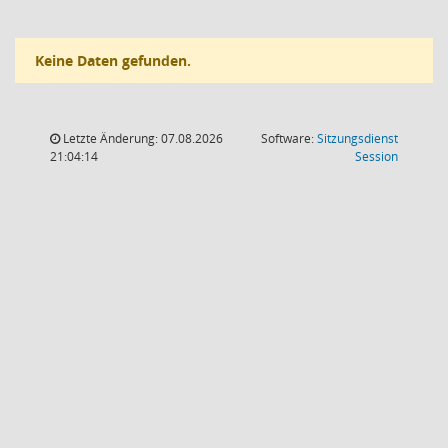
Keine Daten gefunden.
Letzte Änderung: 07.08.2026
Software:
Sitzungsdienst
(Wird in
21:04:14
Session