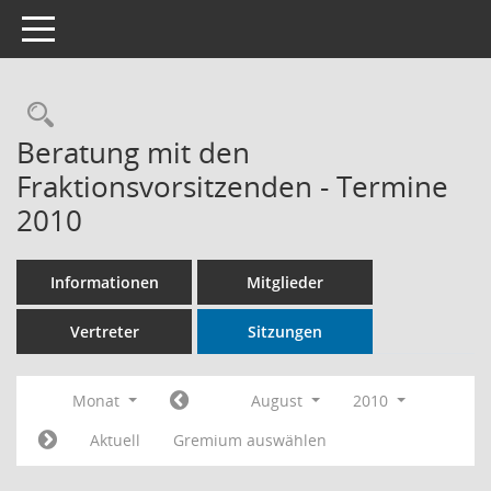
Toggle navigation
Rechercheauswahl
Beratung mit den
Fraktionsvorsitzenden - Termine
2010
Informationen
Mitglieder
Vertreter
Sitzungen
Monat
August
2010
Aktuell
Gremium auswählen