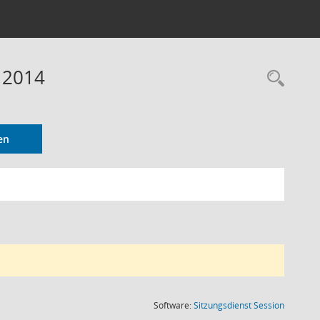
 2014
Rec
en
(Wird in
Software:
Sitzungsdienst
Session