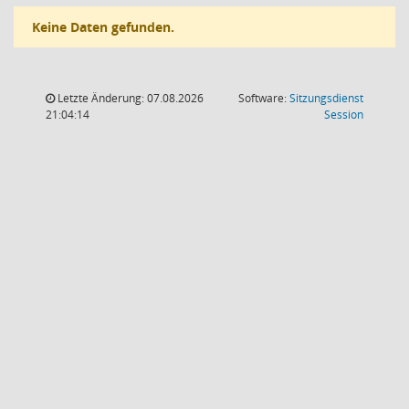
Keine Daten gefunden.
Letzte Änderung: 07.08.2026
Software:
Sitzungsdienst
(Wird in
21:04:14
Session