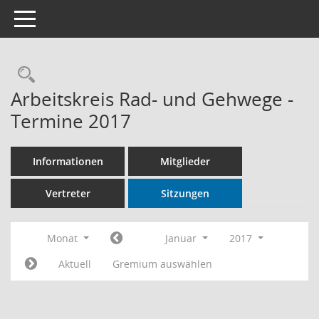
Toggle navigation
Rechercheauswahl
Arbeitskreis Rad- und Gehwege -
Termine 2017
Informationen
Mitglieder
Vertreter
Sitzungen
Monat
Januar
2017
Aktuell
Gremium auswählen