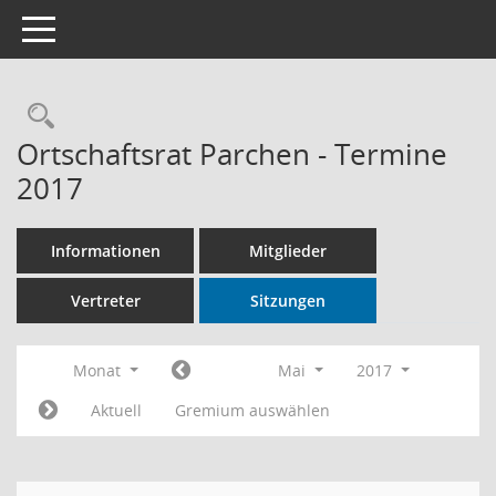
Toggle navigation
Rechercheauswahl
Ortschaftsrat Parchen - Termine
2017
Informationen
Mitglieder
Vertreter
Sitzungen
Monat
Mai
2017
Aktuell
Gremium auswählen