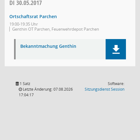
DI
30.05.2017
Ortschaftsrat Parchen
19:00-19:35 Uhr
Genthin OT Parchen, Feuerwehrdepot Parchen
Bekanntmachung Genthin
1 Satz
Software:
(Wird in
Letzte Änderung: 07.08.2026
Sitzungsdienst
Session
17:04:17