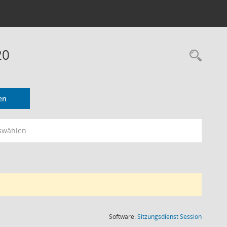
20
Rec
en
swählen
(Wird in
Software:
Sitzungsdienst
Session