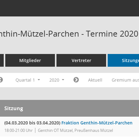
nthin-Mützel-Parchen - Termine 2020
Mitglieder
Vertreter
Sitzung
Quartal 1
2020
Aktuell
Gremium au
Sitzung
(04.03.2020 bis 03.04.2020)
Fraktion Genthin-Mützel-Parchen
18:00-21:00 Uhr
Genthin OT Mützel, Preußenhaus Mützel