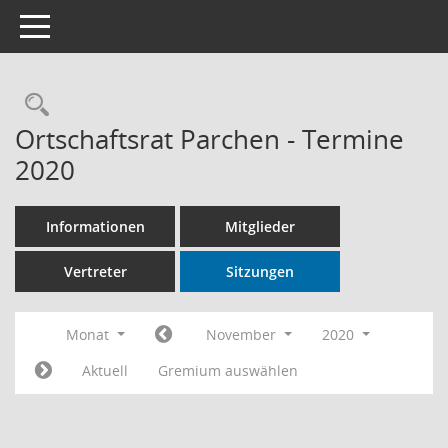
Toggle navigation
Rechercheauswahl
Ortschaftsrat Parchen - Termine
2020
Informationen
Mitglieder
Vertreter
Sitzungen
Monat
November
2020
Aktuell
Gremium auswählen