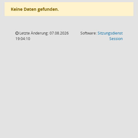
Keine Daten gefunden.
Letzte Änderung: 07.08.2026
Software:
Sitzungsdienst
(Wird in
19:04:10
Session