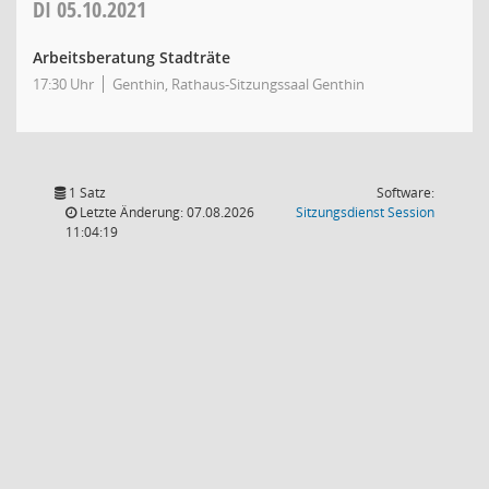
DI
05.10.2021
Arbeitsberatung Stadträte
17:30 Uhr
Genthin, Rathaus-Sitzungssaal Genthin
1 Satz
Software:
(Wird in
Letzte Änderung: 07.08.2026
Sitzungsdienst
Session
11:04:19