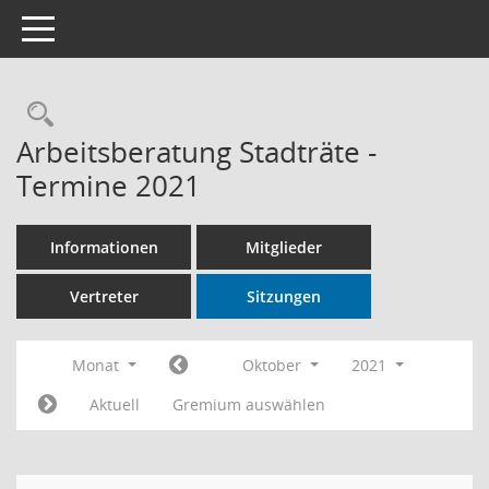
Toggle navigation
Rechercheauswahl
Arbeitsberatung Stadträte -
Termine 2021
Informationen
Mitglieder
Vertreter
Sitzungen
Monat
Oktober
2021
Aktuell
Gremium auswählen