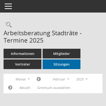
Toggle navigation
Rechercheauswahl
Arbeitsberatung Stadträte -
Termine 2025
Informationen
Mitglieder
Vertreter
Sitzungen
Monat
Februar
2025
Aktuell
Gremium auswählen