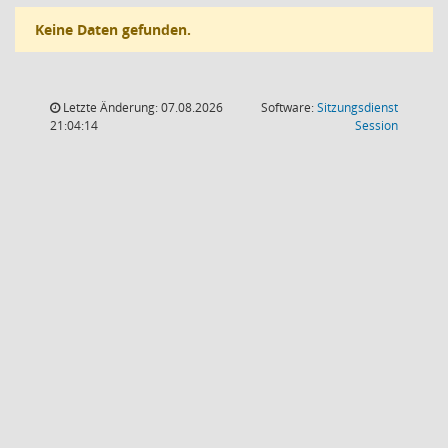
Keine Daten gefunden.
Letzte Änderung: 07.08.2026
Software:
Sitzungsdienst
(Wird in
21:04:14
Session