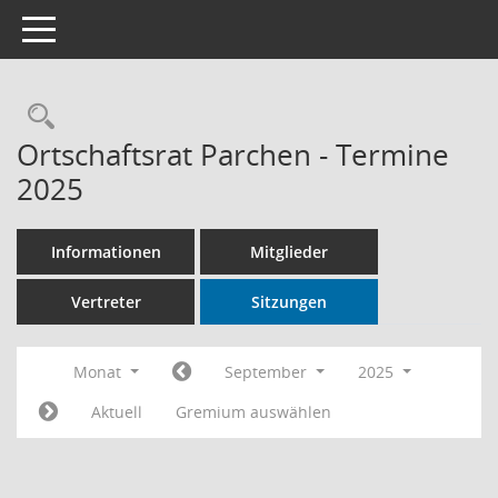
Toggle navigation
Rechercheauswahl
Ortschaftsrat Parchen - Termine
2025
Informationen
Mitglieder
Vertreter
Sitzungen
Monat
September
2025
Aktuell
Gremium auswählen