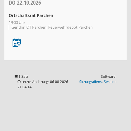
DO
22.10.2026
Ortschaftsrat Parchen
19:00 Uhr
Genthin OT Parchen, Feuerwehrdepot Parchen
1 Satz
Software:
(Wird in
Letzte Änderung: 06.08.2026
Sitzungsdienst
Session
21:04:14