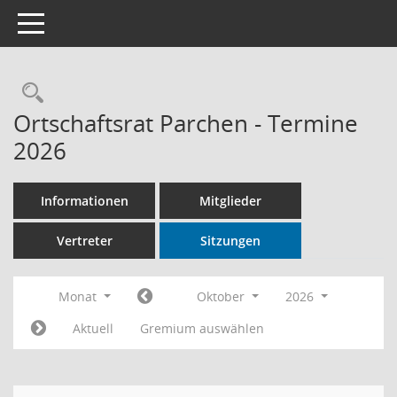
Toggle navigation
Rechercheauswahl
Ortschaftsrat Parchen - Termine
2026
Informationen
Mitglieder
Vertreter
Sitzungen
Monat
Oktober
2026
Aktuell
Gremium auswählen