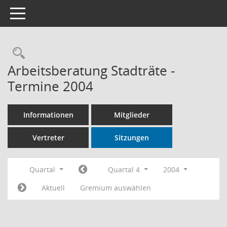
Toggle navigation
Rechercheauswahl
Arbeitsberatung Stadträte -
Termine 2004
Informationen
Mitglieder
Vertreter
Sitzungen
Quartal
Quartal 4
2004
Aktuell
Gremium auswählen