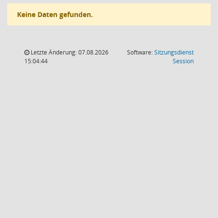
Keine Daten gefunden.
Letzte Änderung: 07.08.2026
Software:
Sitzungsdienst
(Wird in
15:04:44
Session