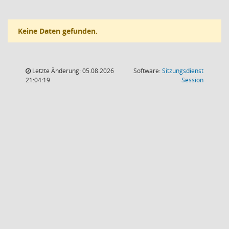
Keine Daten gefunden.
Letzte Änderung: 05.08.2026
Software:
Sitzungsdienst
(Wird in
21:04:19
Session