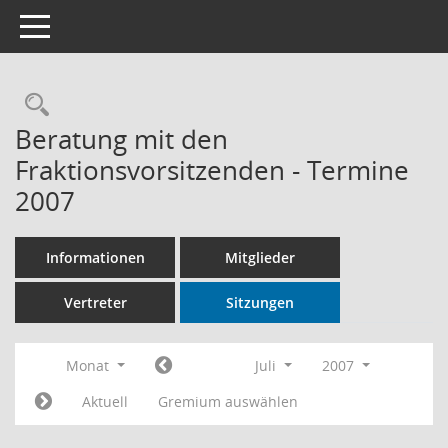
Toggle navigation
Rechercheauswahl
Beratung mit den
Fraktionsvorsitzenden - Termine
2007
Informationen
Mitglieder
Vertreter
Sitzungen
Monat
Juli
2007
Aktuell
Gremium auswählen