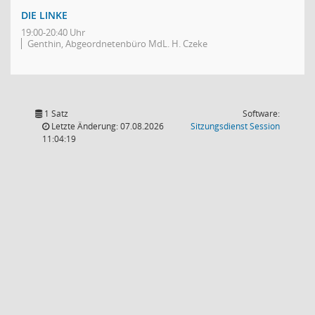
DIE LINKE
19:00-20:40 Uhr
Genthin, Abgeordnetenbüro MdL. H. Czeke
1 Satz
Software:
(Wird in
Letzte Änderung: 07.08.2026
Sitzungsdienst
Session
11:04:19