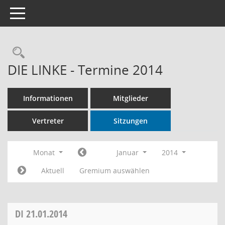
Toggle navigation
Rechercheauswahl
DIE LINKE - Termine 2014
Informationen
Mitglieder
Vertreter
Sitzungen
Monat
Januar
2014
Aktuell
Gremium auswählen
DI
21.01.2014