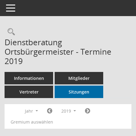
Toggle navigation
Rechercheauswahl
Dienstberatung
Ortsbürgermeister - Termine
2019
Informationen
Mitglieder
Vertreter
Sitzungen
Jahr
2019
Gremium auswählen