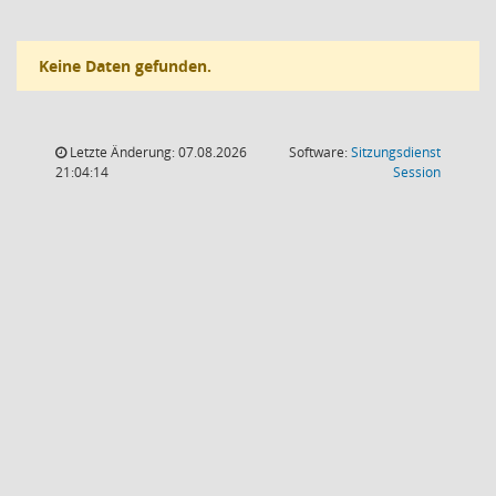
Keine Daten gefunden.
Letzte Änderung: 07.08.2026
Software:
Sitzungsdienst
(Wird in
21:04:14
Session