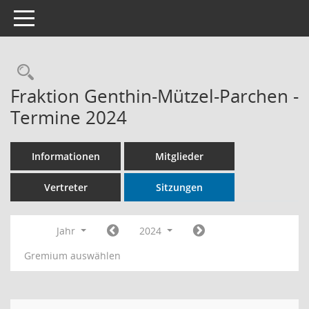
Toggle navigation
Rechercheauswahl
Fraktion Genthin-Mützel-Parchen -
Termine 2024
Informationen
Mitglieder
Vertreter
Sitzungen
Jahr
2024
Gremium auswählen