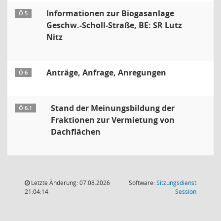
Informationen zur Biogasanlage
Ö 5
Geschw.-Scholl-Straße, BE: SR Lutz
Nitz
Anträge, Anfrage, Anregungen
Ö 6
Stand der Meinungsbildung der
Ö 6.1
Fraktionen zur Vermietung von
Dachflächen
Letzte Änderung: 07.08.2026
Software:
Sitzungsdienst
(Wird in
21:04:14
Session