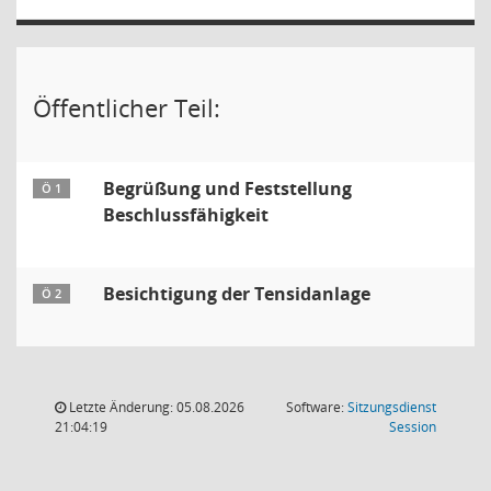
Öffentlicher Teil:
Begrüßung und Feststellung
Ö 1
Beschlussfähigkeit
Besichtigung der Tensidanlage
Ö 2
Letzte Änderung: 05.08.2026
Software:
Sitzungsdienst
(Wird in
21:04:19
Session