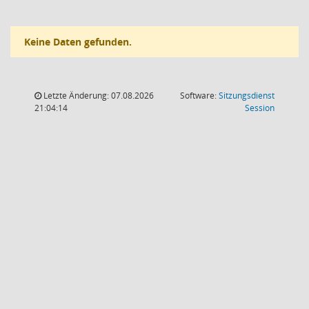
Keine Daten gefunden.
Letzte Änderung: 07.08.2026
Software:
Sitzungsdienst
(Wird in
21:04:14
Session