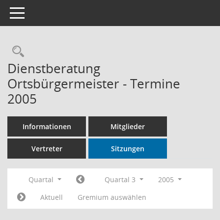
Toggle navigation
Rechercheauswahl
Dienstberatung
Ortsbürgermeister - Termine
2005
Informationen
Mitglieder
Vertreter
Sitzungen
Quartal
Quartal 3
2005
Aktuell
Gremium auswählen