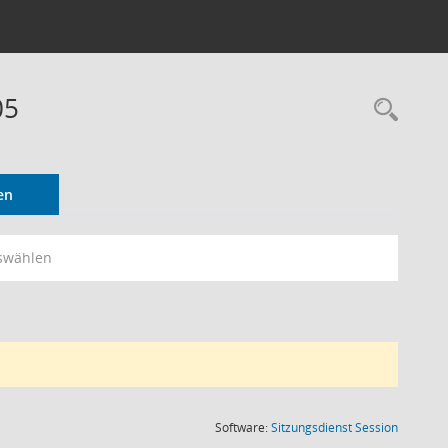
05
Rec
en
swählen
(Wird in
Software:
Sitzungsdienst
Session