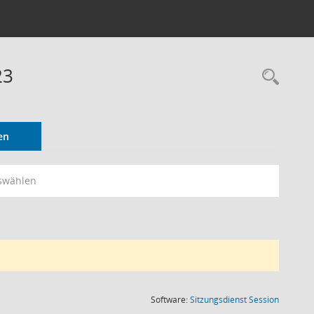
23
Rec
en
swählen
(Wird in
Software:
Sitzungsdienst
Session