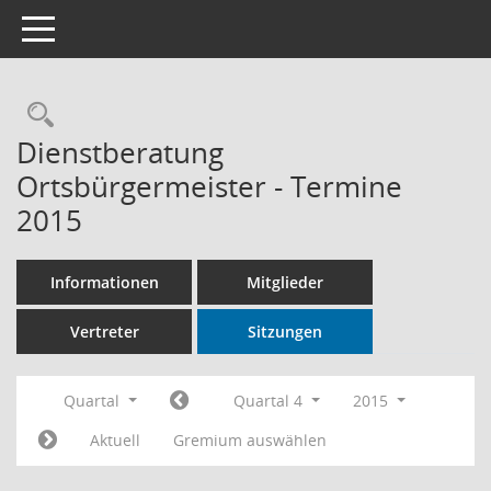
Toggle navigation
Rechercheauswahl
Dienstberatung
Ortsbürgermeister - Termine
2015
Informationen
Mitglieder
Vertreter
Sitzungen
Quartal
Quartal 4
2015
Aktuell
Gremium auswählen