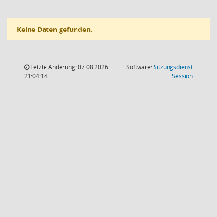
Keine Daten gefunden.
Letzte Änderung: 07.08.2026
Software:
Sitzungsdienst
(Wird in
21:04:14
Session