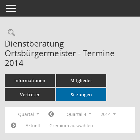
Toggle navigation
Rechercheauswahl
Dienstberatung
Ortsbürgermeister - Termine
2014
Informationen
Mitglieder
Vertreter
Sitzungen
Quartal
Quartal 4
2014
Aktuell
Gremium auswählen