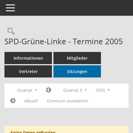
Toggle navigation
Rechercheauswahl
SPD-Grüne-Linke - Termine 2005
Informationen
Mitglieder
Vertreter
Sitzungen
Quartal
Quartal 3
2005
Aktuell
Gremium auswählen
Keine Daten gefunden.