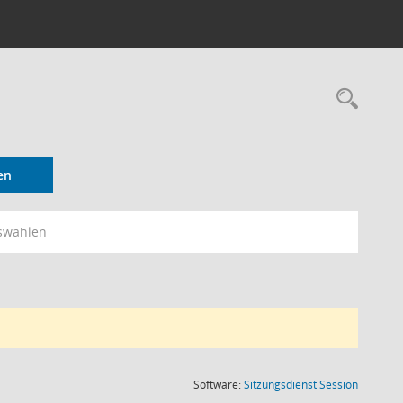
Rec
en
swählen
(Wird in
Software:
Sitzungsdienst
Session