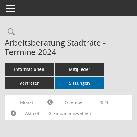
Toggle navigation
Rechercheauswahl
Arbeitsberatung Stadträte -
Termine 2024
Informationen
Mitglieder
Vertreter
Sitzungen
Monat
Dezember
2024
Aktuell
Gremium auswählen