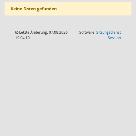
Keine Daten gefunden.
Letzte Änderung: 07.08.2026
Software:
Sitzungsdienst
(Wird in
19:04:10
Session