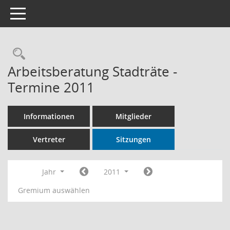
Toggle navigation
Rechercheauswahl
Arbeitsberatung Stadträte -
Termine 2011
Informationen
Mitglieder
Vertreter
Sitzungen
Jahr
2011
Gremium auswählen