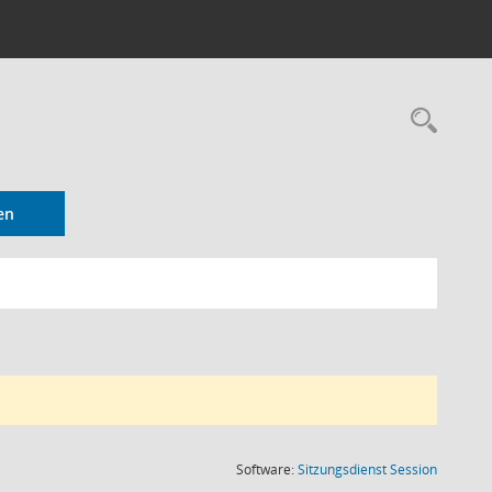
Rec
en
(Wird in
Software:
Sitzungsdienst
Session