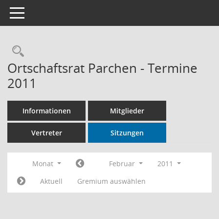
Toggle navigation
Rechercheauswahl
Ortschaftsrat Parchen - Termine
2011
Informationen
Mitglieder
Vertreter
Sitzungen
Monat
Februar
2011
Aktuell
Gremium auswählen