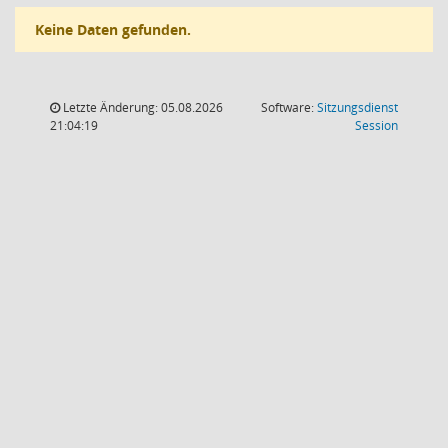
Keine Daten gefunden.
Letzte Änderung: 05.08.2026
Software:
Sitzungsdienst
(Wird in
21:04:19
Session