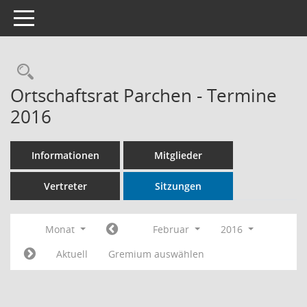
Toggle navigation
Rechercheauswahl
Ortschaftsrat Parchen - Termine
2016
Informationen
Mitglieder
Vertreter
Sitzungen
Monat
Februar
2016
Aktuell
Gremium auswählen