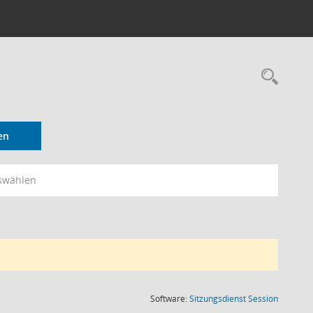
Rec
en
swählen
(Wird in
Software:
Sitzungsdienst
Session