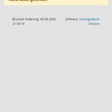
Letzte Änderung: 06.08.2026
Software:
Sitzungsdienst
(Wird in
21:04:14
Session