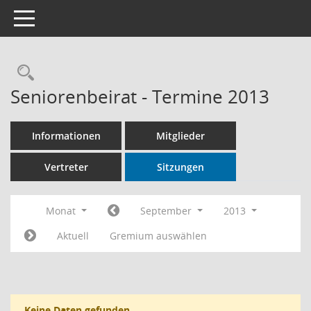
Toggle navigation
Rechercheauswahl
Seniorenbeirat - Termine 2013
Informationen
Mitglieder
Vertreter
Sitzungen
Monat
September
2013
Aktuell
Gremium auswählen
Keine Daten gefunden.