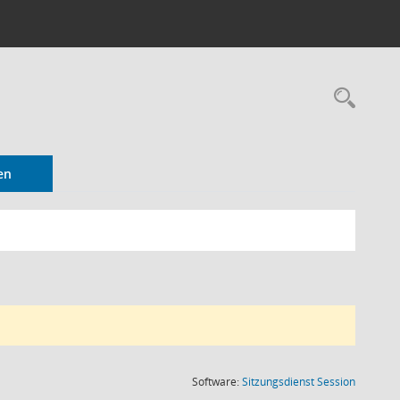
Rec
en
(Wird in
Software:
Sitzungsdienst
Session