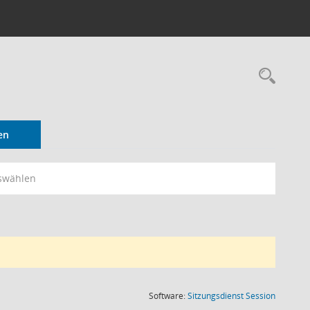
Rec
en
swählen
(Wird in
Software:
Sitzungsdienst
Session